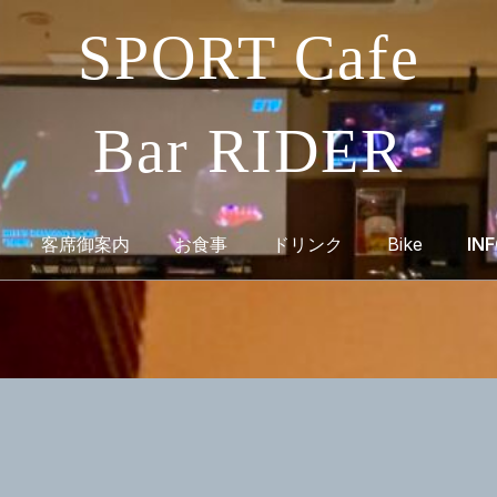
SPORT Cafe
Bar RIDER
客席御案内
お食事
ドリンク
Bike
IN